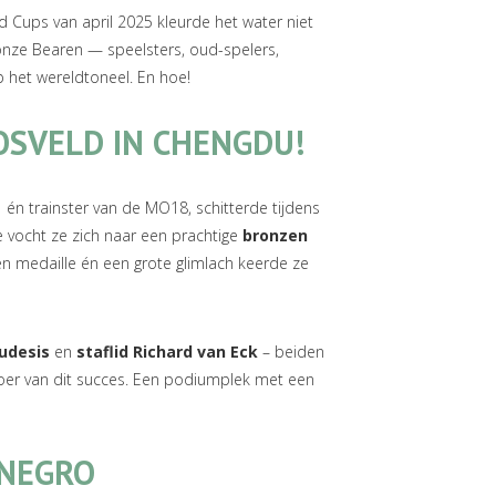
d Cups van april 2025 kleurde het water niet
 onze Bearen — speelsters, oud-spelers,
het wereldtoneel. En hoe!
OSVELD IN CHENGDU!
 én trainster van de MO18, schitterde tijdens
 vocht ze zich naar een prachtige
bronzen
en medaille én een grote glimlach keerde ze
udesis
en
staflid Richard van Eck
– beiden
roer van dit succes. Een podiumplek met een
NEGRO