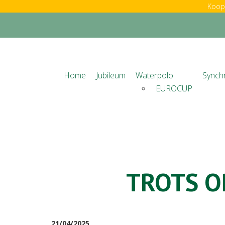
Koop 
Home
Jubileum
Waterpolo
Synch
EUROCUP
TROTS O
21/04/2025