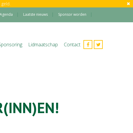
 geld.
Agenda
Laatste nieuws
Sponsor worden
Sponsoring
Lidmaatschap
Contact
(INN)EN!