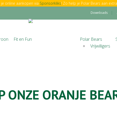
je online aankopen via
Sponsorkliks
! Zo help je Polar Bears aan extra
Downloads
roon
Fit en Fun
Polar Bears
Vrijwilligers
P ONZE ORANJE BEAR