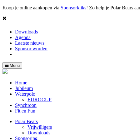
Koop je online aankopen via
Sponsorkliks
! Zo help je Polar Bears aa
Downloads
Agenda
Laatste nieuws
Sponsor worden
Toggle
Menu
navigation
Home
Jubileum
Waterpolo
EUROCUP
Synchroon
Fit en Fun
Polar Bears
Vrijwilligers
Downloads
Sponsoring