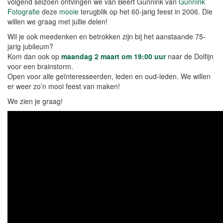
volgend seizoen ontvingen we van Beert Gunnink van
Gunnink
Fotografie
deze
mooie
terugblik op het 60-jarig feest in 2006. Die
willen we graag met jullie delen!
Wil je ook meedenken en betrokken zijn bij het aanstaande 75-
jarig jubileum?
Kom dan ook op
maandag 2 maart om 19:00 uur
naar de Dolfijn
voor een brainstorm.
Open voor alle geïnteresseerden, leden en oud-leden. We willen
er weer zo’n mooi feest van maken!
We zien je graag!