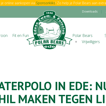
je online aankopen via
Sponsorkliks
! Zo help je Polar Bears aan extra
Downloads
roon
Fit en Fun
Polar Bears
Vrijwilligers
ATERPOLO IN EDE: N
HIL MAKEN TEGEN LI