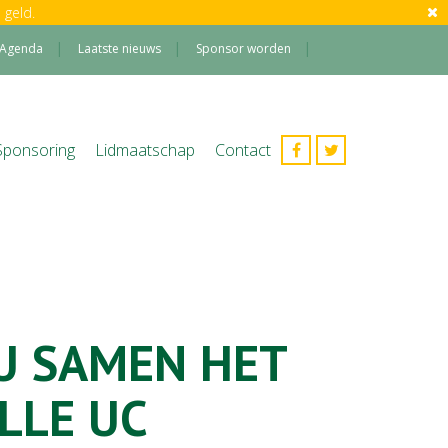
 geld.
Agenda
Laatste nieuws
Sponsor worden
Sponsoring
Lidmaatschap
Contact
U SAMEN HET
LLE UC