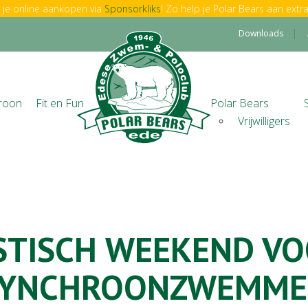
je online aankopen via
Sponsorkliks
! Zo help je Polar Bears aan extra
Downloads
roon
Fit en Fun
Polar Bears
Vrijwilligers
STISCH WEEKEND VO
SYNCHROONZWEMME