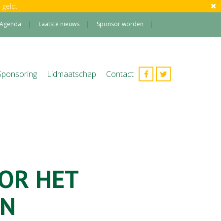
 geld.
Agenda
Laatste nieuws
Sponsor worden
Sponsoring
Lidmaatschap
Contact
OR HET
N