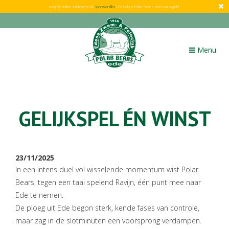
Koop je online aankopen via
Sponsorkliks
! Zo help je Polar Bears aan extra geld.
Toggle
Menu
navigation
GELIJKSPEL ÉN WINST
23/11/2025
In een intens duel vol wisselende momentum wist Polar
Bears, tegen een taai spelend Ravijn, één punt mee naar
Ede te nemen.
De ploeg uit Ede begon sterk, kende fases van controle,
maar zag in de slotminuten een voorsprong verdampen.