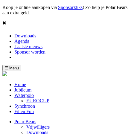
Koop je online aankopen via
Sponsorkliks
! Zo help je Polar Bears
aan extra geld.
Downloads
Agenda
Laatste nieuws
Sponsor worden
Toggle
Menu
navigation
Home
Jubileum
Waterpolo
EUROCUP
Synchroon
Fit en Fun
Polar Bears
Vrijwilligers
Downloads