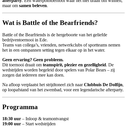
afterparty
. Een waterpolotoernooi waar het niet draait om winnen,
maar om
samen beleven
.
Wat is Battle of the Bearfriends?
Battle of the Bearfriends is de hergeboorte van het geliefde
bedrijventoernooi in Ede.
Teams van collega’s, vrienden, netwerkclubs of sportteams nemen
het in een ontspannen setting tegen elkaar op in het water.
Geen ervaring? Geen probleem.
Dit toernooi draait om
teamspirit, plezier en gezelligheid
. De
wedstrijden worden begeleid door spelers van Polar Bears – zij
zorgen dat iedereen mee kan doen.
Na afloop verplaatst het strijdtoneel zich naar
Clubhuis De Dolfijn
,
op loopafstand van het zwembad, voor een legendarische afterparty.
Programma
18:30 uur
– Inloop & teamontvangst
19:00 uur
– Start wedstrijden